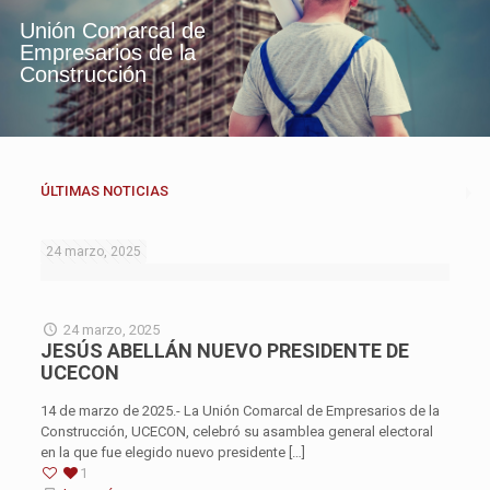
U
n
i
ó
n
C
o
m
a
r
c
a
l
d
e
E
m
p
r
e
s
a
r
i
o
s
d
e
l
a
C
o
n
s
t
r
u
c
c
i
ó
n
ÚLTIMAS NOTICIAS
24 marzo, 2025
24 marzo, 2025
JESÚS ABELLÁN NUEVO PRESIDENTE DE
UCECON
14 de marzo de 2025.- La Unión Comarcal de Empresarios de la
Construcción, UCECON, celebró su asamblea general electoral
en la que fue elegido nuevo presidente
[…]
1